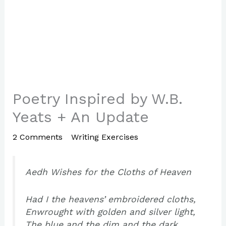
Poetry Inspired by W.B.
Yeats + An Update
2 Comments
/
Writing Exercises
/ By
Paul Park
Aedh Wishes for the Cloths of Heaven
Had I the heavens’ embroidered cloths,
Enwrought with golden and silver light,
The blue and the dim and the dark