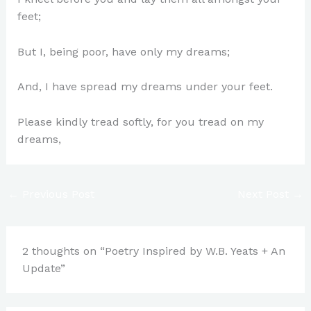
feet;
But I, being poor, have only my dreams;
And, I have spread my dreams under your feet.
Please kindly tread softly, for you tread on my
dreams,
←
Previous Post
Next Post
→
2 thoughts on “Poetry Inspired by W.B. Yeats + An
Update”