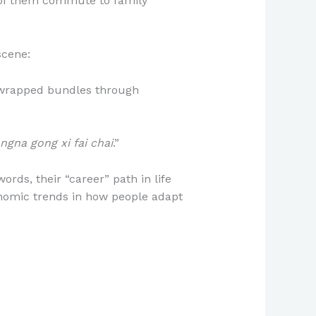
% of them commute to family
scene:
c-wrapped bundles through
gna gong xi fai chai
.”
words, their “career” path in life
onomic trends in how people adapt