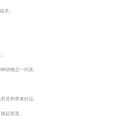
/战术。
实：
2种动物之一代表。
免邪灵和带来好运。
，驱赶邪灵。