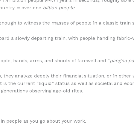
 1.41 billion people (44.71 years in seconds), roughly 80
ountry. = over one
billion people
.
enough to witness the masses of people in a classic train 
ard a slowly departing train, with people handing fabri
eople, hands, arms, and shouts of farewell and “
pangna pan
, they analyze deeply their financial situation, or in other 
is the current “liquid” status as well as societal and ec
generations observing age-old rites.
in people as you go about your work.